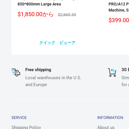
850*800mm Large Area
PRO/A12 P
Machine, S
販
$1,850.00
から
通
$2,665.33
売
常
販
$399.00
価
価
売
格
格
価
格
クイック ビューア
Free shipping
30 
Local warehouses in the U.S.
Simp
and Europe
for
SERVICE
INFORMATION
Shipping Policy
About us