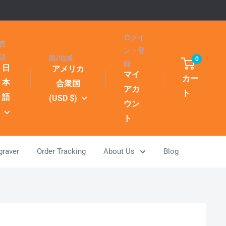
ログイ
言
ン・登
語
国/地域
0
録
日
アメリカ
マイ
カー
本
合衆国
アカ
ト
語
(USD $)
ウン
ト
graver
Order Tracking
About Us
Blog