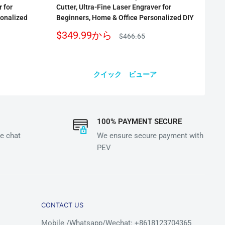
r for
Cutter, Ultra-Fine Laser Engraver for
sonalized
Beginners, Home & Office Personalized DIY
販
$349.99
から
通
$466.65
売
常
価
価
格
格
クイック ビューア
100% PAYMENT SECURE
e chat
We ensure secure payment with
PEV
CONTACT US
Mobile /Whatsapp/Wechat: +8618123704365