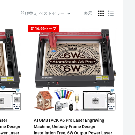
並び替え: ベストセラー
表示
$116.66
セーブ
aser
ATOMSTACK A6 Pro Laser Engraving
ame Design
Machine, Unibody Frame Design
ower Laser
Installation Free, 6W Output Power Laser