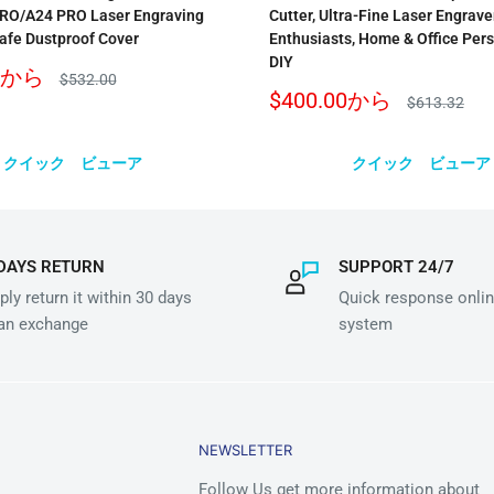
RO/A24 PRO Laser Engraving
Cutter, Ultra-Fine Laser Engrave
afe Dustproof Cover
Enthusiasts, Home & Office Per
DIY
から
通
$532.00
常
販
$400.00
から
通
$613.32
価
売
常
格
価
価
格
格
クイック ビューア
クイック ビューア
DAYS RETURN
SUPPORT 24/7
ly return it within 30 days
Quick response onlin
 an exchange
system
NEWSLETTER
Follow Us get more information about