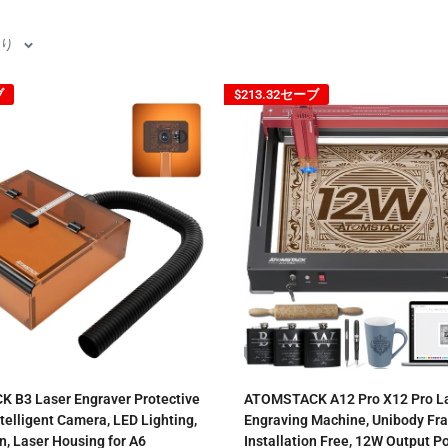
たり
ブ
$213.32
セーブ
B3 Laser Engraver Protective
ATOMSTACK A12 Pro X12 Pro L
telligent Camera, LED Lighting,
Engraving Machine, Unibody Fr
n, Laser Housing for A6
Installation Free, 12W Output P