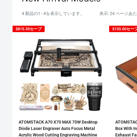
4 製品の1 - 4を表示しています。
表示: 24 ページあ
$815.33
セーブ
$133.00
セー
ATOMSTACK A70 X70 MAX 70W Desktop
ATOMSTACK 
Diode Laser Engraver Auto Focus Metal
Box With In
Acrylic Wood Cutting Engraving Machine
Exhaust Fa