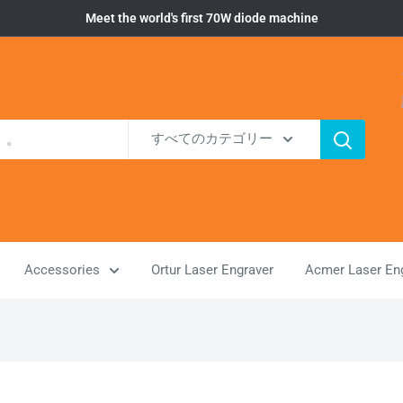
Meet the world's first 70W diode machine
すべてのカテゴリー
Accessories
Ortur Laser Engraver
Acmer Laser En