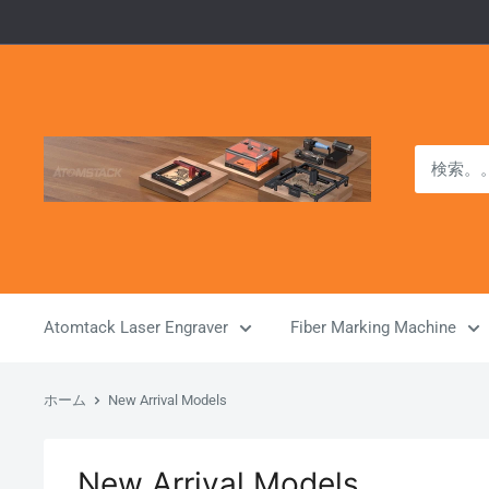
コ
ン
テ
ン
ツ
Atomstack
に
Outlet
ス
Store
キ
ッ
プ
す
Atomtack Laser Engraver
Fiber Marking Machine
る
ホーム
New Arrival Models
New Arrival Models